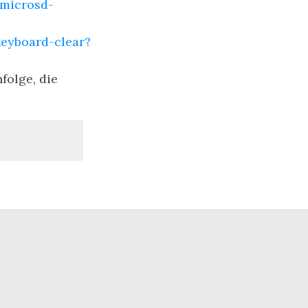
/microsd-
eyboard-clear?
folge, die
ith me
r