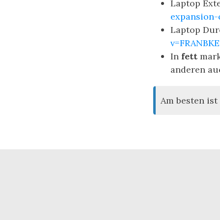
Laptop Ext
expansion-
Laptop Dur
v=FRANBK
In
fett
mark
anderen auc
Am besten ist 