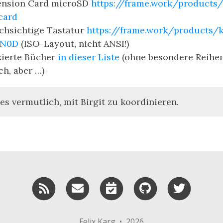
ension Card microSD
https://frame.work/products
card
chsichtige Tastatur
https://frame.work/products/k
EN0D
(ISO-Layout, nicht ANSI!)
ierte Bücher
in dieser Liste
(ohne besondere Reihen
h, aber …)
es vermutlich, mit Birgit zu koordinieren.
RSS
Email me
Schedule a meeting w
GitHub
Twitte
Felix Karg • 2026